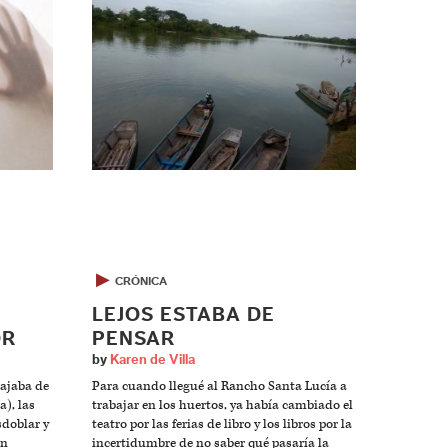
▶
CRÓNICA
LEJOS ESTABA DE
OR
PENSAR
by
Karen de Villa
bajaba de
Para cuando llegué al Rancho Santa Lucía a
), las
trabajar en los huertos, ya había cambiado el
sdoblar y
teatro por las ferias de libro y los libros por la
un
incertidumbre de no saber qué pasaría la