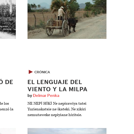
▶
CRÓNICA
Ó DE
EL LENGUAJE DEL
VIENTO Y LA MILPA
by
Delmar Penka
e los
NE NEPƗ HƗKƗ Ne nepɨrawiya tatei
menzó la
Yurienakatsie ne ɨkatekɨ, Ne xikɨri
nemutaweke nepɨyiane hɨritsie.