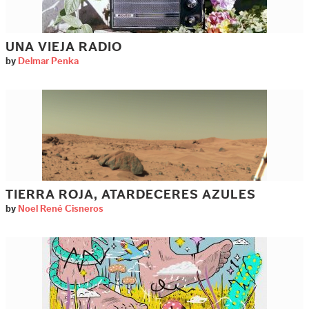
UNA VIEJA RADIO
by
Delmar Penka
TIERRA ROJA, ATARDECERES AZULES
by
Noel René Cisneros