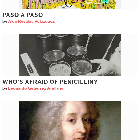
PASO A PASO
by
Aldo Rosales Velázquez
WHO’S AFRAID OF PENICILLIN?
by
Leonardo Gutiérrez Arellano