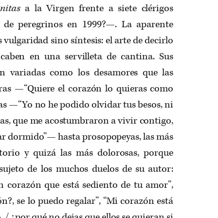
nitas
a la Virgen frente a siete clérigos
s de peregrinos en 1999?—. La aparente
s vulgaridad sino síntesis: el arte de decirlo
caben en una servilleta de cantina. Sus
tan variadas como los desamores que las
ras —“Quiere el corazón lo quieras como
as —“Yo no he podido olvidar tus besos, ni
cias, que me acostumbraron a vivir contigo,
sar dormido”— hasta prosopopeyas, las más
torio y quizá las más dolorosas, porque
 sujeto de los muchos duelos de su autor:
un corazón que está sediento de tu amor”,
n?, se lo puedo regalar”, “Mi corazón está
o, / ¿por qué no dejas que ellos se quieran si