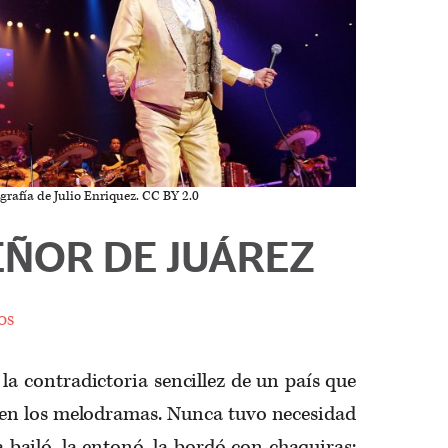
grafía de Julio Enriquez. CC BY 2.0
EÑOR DE JUÁREZ
os
 la contradictoria sencillez de un país que
 en los melodramas. Nunca tuvo necesidad
la bailó, la entonó, la bordó con chaquiras;