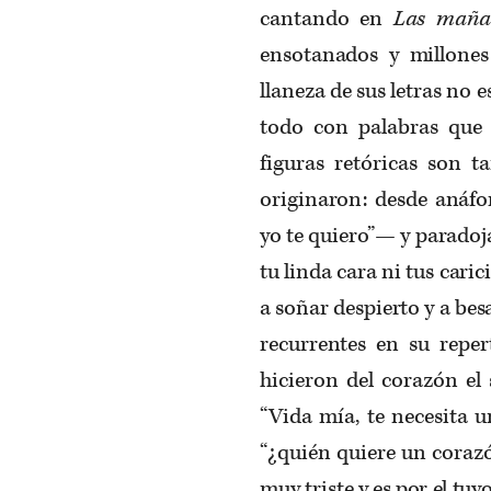
cantando en
Las maña
ensotanados y millone
llaneza de sus letras no e
todo con palabras que 
figuras retóricas son 
originaron: desde anáfo
yo te quiero”— y paradoj
tu linda cara ni tus cari
a soñar despierto y a be
recurrentes en su reper
hicieron del corazón el
“Vida mía, te necesita 
“¿quién quiere un corazó
muy triste y es por el tuy