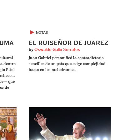
▶
NOTAS
LUMA
EL RUISEÑOR DE JUÁREZ
by
Oswaldo Gallo Serratos
ultural
Juan Gabriel personificó la contradictoria
ta dentro
sencillez de un país que exige complejidad
gio Pitol
hasta en los melodramas.
Pacheco a
tor— que
bor de