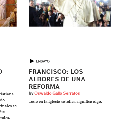
▶
ENSAYO
O
FRANCISCO: LOS
ALBORES DE UNA
REFORMA
by
Oswaldo Gallo Serratos
istiana
rio
Todo en la Iglesia católica significa algo.
inales se
fue
toles.