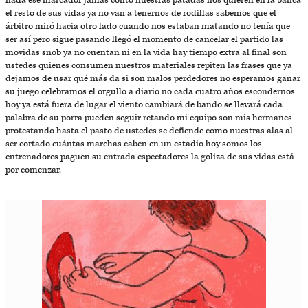
nada ese marcador jamás contó nuestras patadas nos quieren en la banca
el resto de sus vidas ya no van a tenernos de rodillas sabemos que el
árbitro miró hacia otro lado cuando nos estaban matando no tenía que
ser así pero sigue pasando llegó el momento de cancelar el partido las
movidas snob ya no cuentan ni en la vida hay tiempo extra al final son
ustedes quienes consumen nuestros materiales repiten las frases que ya
dejamos de usar qué más da si son malos perdedores no esperamos ganar
su juego celebramos el orgullo a diario no cada cuatro años escondernos
hoy ya está fuera de lugar el viento cambiará de bando se llevará cada
palabra de su porra pueden seguir retando mi equipo son mis hermanes
protestando hasta el pasto de ustedes se defiende como nuestras alas al
ser cortado cuántas marchas caben en un estadio hoy somos los
entrenadores paguen su entrada espectadores la goliza de sus vidas está
por comenzar.