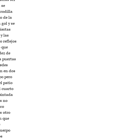
 se
 rodilla
o de la
gol y se
iertas
 y las
 reflejos
o que
dez de
a puertas
uedes
en en dos
po pero
el patio
l cuarto
 pintada
os no
oco
s otro
n que
e
cuerpo
os