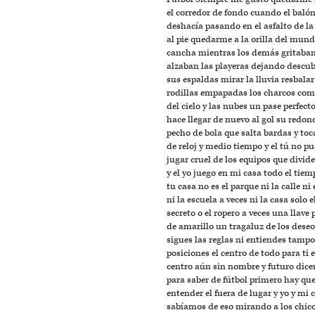
el corredor de fondo cuando el balón
deshacía pasando en el asfalto de la
al pie quedarme a la orilla del mund
cancha mientras los demás gritaban 
alzaban las playeras dejando descub
sus espaldas mirar la lluvia resbalar
rodillas empapadas los charcos como
del cielo y las nubes un pase perfect
hace llegar de nuevo al gol su redon
pecho de bola que salta bardas y toc
de reloj y medio tiempo y el tú no p
jugar cruel de los equipos que divid
y el yo juego en mi casa todo el tiem
tu casa no es el parque ni la calle ni 
ni la escuela a veces ni la casa solo e
secreto o el ropero a veces una llave
de amarillo un tragaluz de los dese
sigues las reglas ni entiendes tamp
posiciones el centro de todo para ti e
centro aún sin nombre y futuro dice
para saber de fútbol primero hay qu
entender el fuera de lugar y yo y mi 
sabíamos de eso mirando a los chic