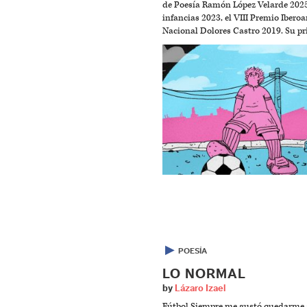
de Poesía Ramón López Velarde 2025
infancias 2023, el VIII Premio Iber
Nacional Dolores Castro 2019. Su p
▶
POESÍA
LO NORMAL
by
Lázaro Izael
Fútbol Siempre me gustó quedarme a