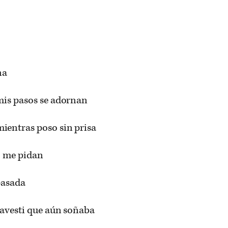
na
mis pasos se adornan
ientras poso sin prisa
o me pidan
pasada
travesti que aún soñaba