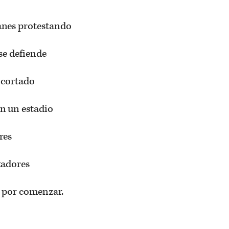
anes protestando
 se defiende
r cortado
n un estadio
res
tadores
tá por comenzar.