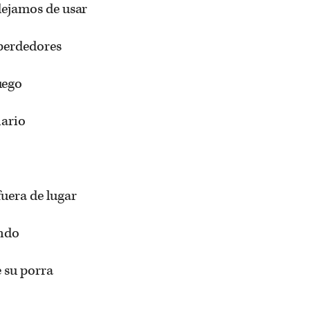
 dejamos de usar
 perdedores
uego
iario
fuera de lugar
ando
e su porra