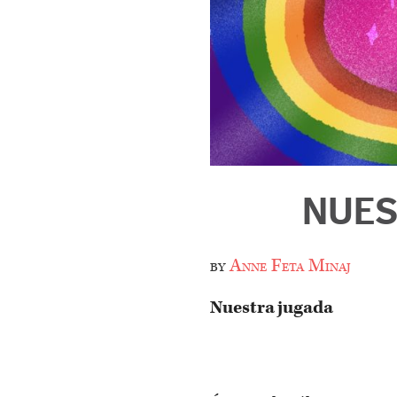
NUES
by
Anne Feta Minaj
Nuestra jugada