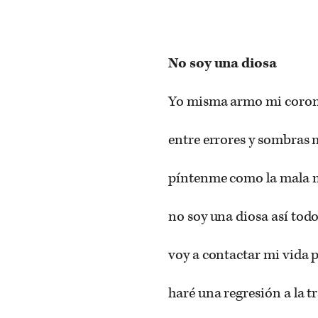
No soy una diosa
Yo misma armo mi coro
entre errores y sombras 
píntenme como la mala m
no soy una diosa así tod
voy a contactar mi vida 
haré una regresión a la 