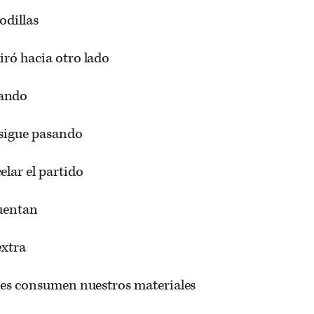
odillas
iró hacia otro lado
tando
 sigue pasando
elar el partido
uentan
extra
enes consumen nuestros materiales