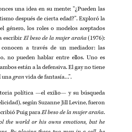
nces una idea en su mente: “¿Pueden las
ismo después de cierta edad?”. Exploró la
 el género, los roles o modelos aceptados
a escribir
El beso de la mujer araña
(1976):
 conocen a través de un mediador: las
rio, no pueden hablar entre ellos. Uno es
 ambos están a la defensiva. El gay no tiene
í una
gran
vida de fantasía…”.
toria política —el exilio— y su búsqueda
elicidad), según Suzanne Jill Levine, fueron
scribió Puig para
El beso de la mujer araña
.
ol the world or his owns emotions, but he
ons. By placing these two men in a cell, he