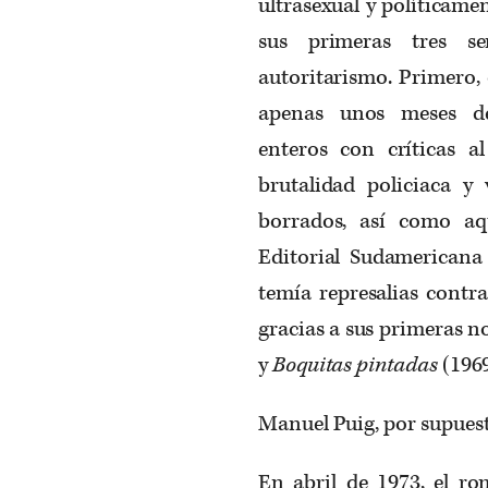
ultrasexual y políticame
sus primeras tres s
autoritarismo. Primero, e
apenas unos meses des
enteros con críticas a
brutalidad policiaca y 
borrados, así como aqu
Editorial Sudamericana 
temía represalias contra
gracias a sus primeras n
y
Boquitas pintadas
(1969
Manuel Puig, por supuesto,
En abril de 1973, el ro