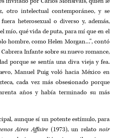
s invitado por Carlos Monsiváis, quien le
z, otro intelectual contemporáneo, y se
fuera heterosexual o diverso y, además,
el mío, qué vida de puta, para mí que en el
solo hombre, como Helen Morgan…”, contó
o Cabrera Infante sobre su nuevo romance,
dad porque se sentía una diva vieja y fea.
uevo, Manuel Puig voló hacia México en
azteca, cada vez más obsesionado porque
arenta años y había terminado su más
cipal, aunque sí un potente estímulo, para
enos Aires Affaire
(1973), un relato
noir