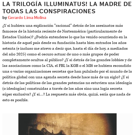
LA TRILOGÍA ILLUMINATUS! LA MADRE DE
TODAS LAS CONSPIRACIONES
by
Gerardo Lima Molina
¿Y si hubiera una explicación “racional” detrás de los asesinatos más
famosos de la historia reciente de Norteamérica (particularmente de
Estados Unidos)? ¿Podría entenderse lo que ha venido ocurriendo en la
historia de aquel país desde su fundación hasta bien entrados los años
setenta (e incluso me atrevo a decir que, hasta el día de hoy, a mediados
del año 2025) como el oscuro actuar de uno o más grupos de poder
completamente ocultos al público? ¿Y si detrás de los grandes lobbies y de
las asociaciones como la CIA, el FBI, la KGB o el MI6 se hubiera escondido
una o varias organizaciones secretas que han pululado por el mundo de la
política global con una agenda secreta desde hace más de un siglo? ¿Y si
detrás de las políticas de las grandes potencias no estuviera una ideología
(o ideologías) construidas a través de los años sino una logia secreta
súper exclusiva? ¿Y si…? La respuesta más obvia, quizá, sería que nada de
esto es posible.