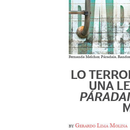
Fernanda Melchor, Páradais, Rando
LO TERROR
UNA L
PÁRADA
by
Gerardo Lima Molina