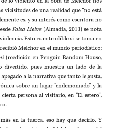
 de lo violento en la obra de Melchor nos
as vicisitudes de una realidad que “no está
emente es, y su interés como escritora no
desde
Falsa Liebre
(Almadía, 2013) se nota
 violencia. Esto es entendible si se toma en
recibió Melchor en el mundo periodístico;
ami
(reedición en Penguin Random House,
 divertido, pues muestra un lado de la
 apegado a la narrativa que tanto le gusta,
ónica sobre un lugar “endemoniado” y la
ierta persona al visitarlo, en “El estero”,
ro.
más en la tuerca, eso hay que decirlo. Y