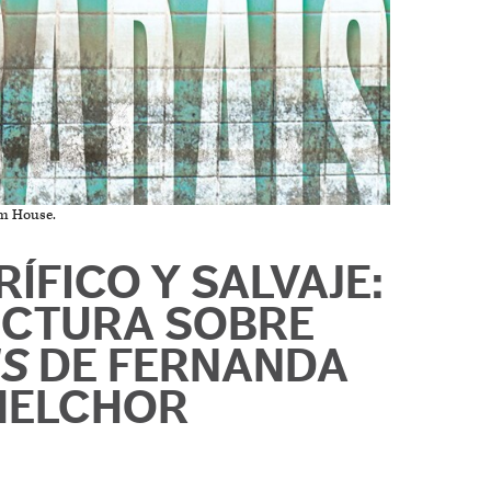
m House.
ÍFICO Y SALVAJE:
ECTURA SOBRE
IS
DE FERNANDA
MELCHOR