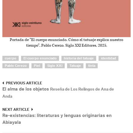
Portada de “El cuerpo enunciado. Cómo el tatuaje explica nuestro
tiempo”, Pablo Cerezo. Siglo XXI Editores, 2025.
cuerpo
El cuerpo enunciado
historia del tatuaje
identidad
Pablo Cerezo
Piel
Siglo XXI
Tatuaje
tinta
PREVIOUS ARTICLE
El alma de los objetos
Reseña de Los Relingos de Ana de
Anda
NEXT ARTICLE
Re-existencias: literaturas y lenguas originarias en
Abiayala