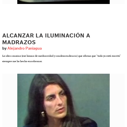
ALCANZAR LA ILUMINACIÓN A
MADRAZOS
by
Alejandro Paniagua
La idea cansina (ese himno de mediocridad y condescendencia) que afirma que “todo ya está escrito”
siempre me ha hecho encabronar.