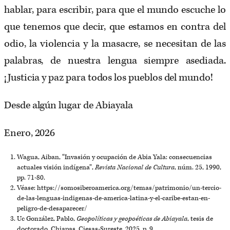
hablar, para escribir, para que el mundo escuche lo
que tenemos que decir, que estamos en contra del
odio, la violencia y la masacre, se necesitan de las
palabras, de nuestra lengua siempre asediada.
¡Justicia y paz para todos los pueblos del mundo!
Desde algún lugar de Abiayala
Enero, 2026
Wagua, Aiban, “Invasión y ocupación de Abia Yala: consecuencias
actuales visión indígena”,
Revista Nacional de Cultura
, núm. 25, 1990,
pp. 71-80.
Véase: https://somosiberoamerica.org/temas/patrimonio/un-tercio-
de-las-lenguas-indigenas-de-america-latina-y-el-caribe-estan-en-
peligro-de-desaparecer/
Uc González, Pablo,
Geopolíticas y geopoéticas de Abiayala
, tesis de
doctorado, Chiapas, Ciesas-Sureste, 2025, p. 9.