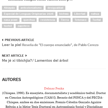
Abiayala
anticolonialismo
desigualdad
Especial de Lenguas Originarias 2026
kichwa
Libertad
nahua
nasa yuwe
quechua
resistencia
Tierra
Totonaco
Tseltal
tsotsil
zapoteco
PREVIOUS ARTICLE
Leer la piel
Reseña de "El cuerpo enunciado", de Pablo Cerezo
NEXT ARTICLE
Me jé xi tibichjía?/ Lamentos del árbol
AUTORES
Delmar Penka
(Chiapas, 1990). Es ensayista, documentalista y académico tseltal. Doctor
en Ciencias Antropológicas (UAM-I). Becario del FONCA y del PECDA-
Chiapas, ambos en dos emisiones. Premio Cátedra Gonzalo Aguirre
Beltrán a la Mejor Tesis Doctoral en Antropología Social y Disciplinas