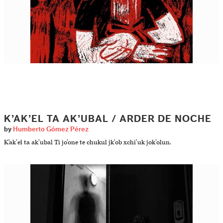
K’AK’EL TA AK’UBAL / ARDER DE NOCHE
by
Humberto Gómez Pérez
K’ak’el ta ak’ubal Ti jo’one te chukul jk’ob xchi’uk jok’olun.