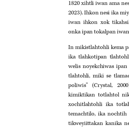
1820 xihtli iwan ama nesi
2023). Ihkon nesi ika m
iwan ihkon xok tikahsi
onka ipan tokalpan iwan 
In mikistlahtohli kema p
ika tlahkotipan tlahtoh
welis noyekchiwas ipan t
tlahtohli, miki se tlamac
poliwis” (Crystal, 2
kimiktikan totlahtol n
xochitlahtohli ika tot
temachtilo, ika nochti
tikweyiittakan kanika ne