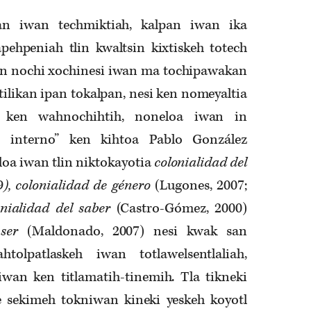
an iwan techmiktiah, kalpan iwan ika
apehpeniah tlin kwaltsin kixtiskeh totech
n nochi xochinesi iwan ma tochipawakan
ilikan ipan tokalpan, nesi ken nomeyaltia
In ken wahnochihtih, noneloa iwan in
smo interno” ken kihtoa Pablo González
oa iwan tlin niktokayotia
colonialidad del
9
), colonialidad de género
(Lugones, 2007;
onialidad del saber
(Castro-Gómez, 2000)
ser
(Maldonado, 2007) nesi kwak san
htolpatlaskeh iwan totlawelsentlaliah,
iwan ken titlamatih-tinemih. Tla tikneki
 sekimeh tokniwan kineki yeskeh koyotl