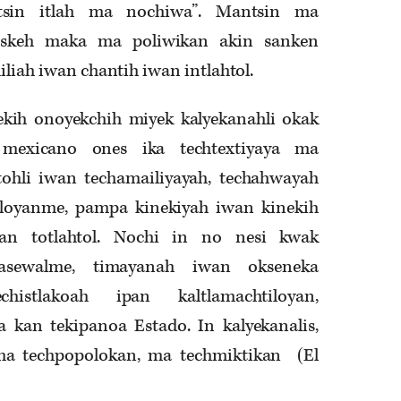
tsin itlah ma nochiwa”. Mantsin ma
iwaskeh maka ma poliwikan akin sanken
miliah iwan chantih iwan intlahtol.
kih onoyekchih miyek kalyekanahli okak
mexicano ones ika techtextiyaya ma
htohli iwan techamailiyayah, techahwayah
iloyanme, pampa kinekiyah iwan kinekih
an totlahtol. Nochi in no nesi kwak
masewalme, timayanah iwan okseneka
histlakoah ipan kaltlamachtiloyan,
 kan tekipanoa Estado. In kalyekanalis,
a techpopolokan, ma techmiktikan (El