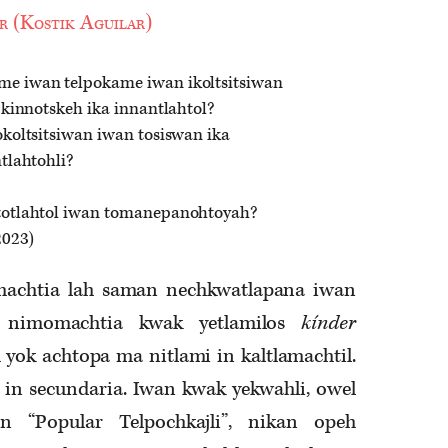
r (Kostik Aguilar)
e iwan telpokame iwan ikoltsitsiwan
 kinnotskeh ika innantlahtol?
okoltsitsiwan iwan tosiswan ika
tlahtohli?
totlahtol iwan tomanepanohtoyah?
2023)
omachtia lah saman nechkwatlapana iwan
h nimomachtia kwak yetlamilos
kínder
yok achtopa ma nitlami in kaltlamachtil.
in secundaria. Iwan kwak yekwahli, owel
n “Popular Telpochkajli”, nikan opeh