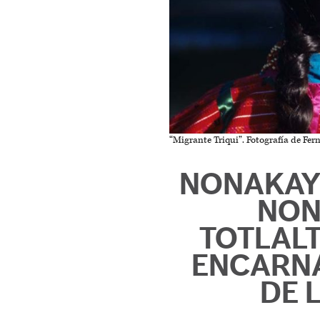
“Migrante Triqui”. Fotografía de Fer
NONAKAY
NON
TOTLALT
ENCARNA
DE 