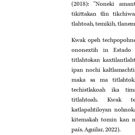
(2018): “Noneki aman
tikittakan tlin tikch
tlahtoah, temikih, tlane
Kwak opeh techpopohne
ononextih in Estado 
titlahtokan kaxtilantla
ipan nochi kaltlamacht
maka sa ma titlahtok
techistlakoah ika ti
titlahtoah. Kwak tec
katlapahtiloyan nohnoka
kitemakah tomin kan m
país, Aguilar, 2022).