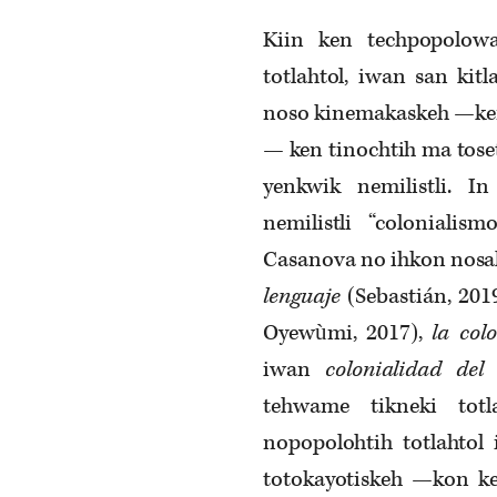
Kiin ken techpopolow
totlahtol, iwan san kitl
noso kinemakaskeh —ke
— ken tinochtih ma toset
yenkwik nemilistli. 
nemilistli “coloniali
Casanova no ihkon nosal
lenguaje
(Sebastián, 201
Oyewùmi, 2017),
la col
iwan
colonialidad del 
tehwame tikneki totla
nopopolohtih totlahtol 
totokayotiskeh —kon ke