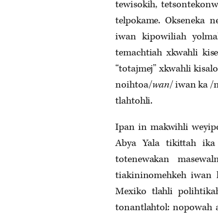
tewisokih, tetsontekon
telpokame. Okseneka nes
iwan kipowiliah yolma
temachtiah xkwahli kises
“totajmej” xkwahli kisal
noihtoa/
wan
/ iwan ka /
tlahtohli.
Ipan in makwihli weyipo
Abya Yala tikittah ik
totenewakan masewalm
tiakininomehkeh iwan k
Mexiko tlahli polihtik
tonantlahtol: nopowah 