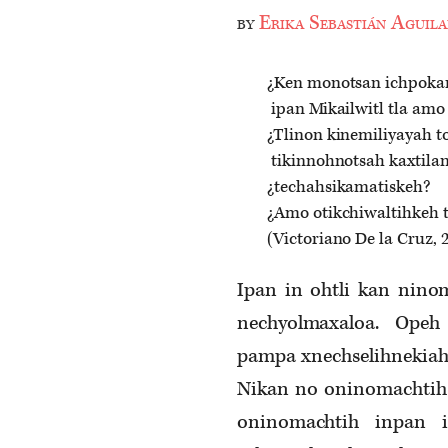
by
Erika Sebastián Aguila
¿Ken monotsan ichpokam
ipan Mikailwitl tla amo
¿Tlinon kinemiliyayah t
tikinnohnotsah kaxtilan
¿techahsikamatiskeh?
¿Amo otikchiwaltihkeh 
(Victoriano De la Cruz, 
Ipan in ohtli kan nin
nechyolmaxaloa. Ope
pampa xnechselihnekiah 
Nikan no oninomachtih 
oninomachtih inpan i