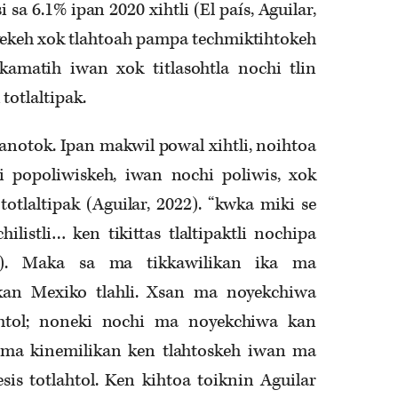
 sa 6.1% ipan 2020 xihtli (El país, Aguilar,
iyekeh xok tlahtoah pampa techmiktihtokeh
kamatih iwan xok titlasohtla nochi tlin
totlaltipak.
anotok. Ipan makwil powal xihtli, noihtoa
li popoliwiskeh, iwan nochi poliwis, xok
otlaltipak (Aguilar, 2022). “kwka miki se
hilistli… ken tikittas tlaltipaktli nochipa
000). Maka sa ma tikkawilikan ika ma
ikan Mexiko tlahli. Xsan ma noyekchiwa
lahtol; noneki nochi ma noyekchiwa kan
h ma kinemilikan ken tlahtoskeh iwan ma
sis totlahtol. Ken kihtoa toiknin Aguilar