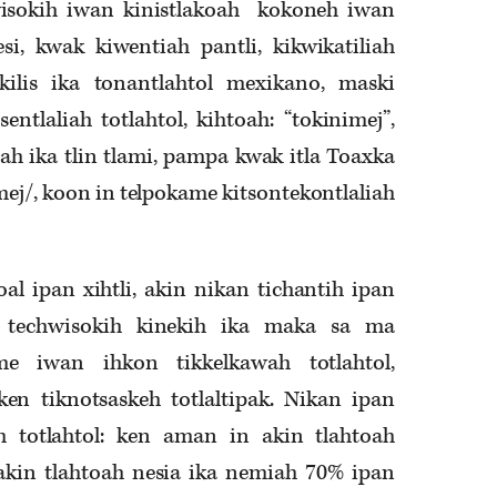
wisokih iwan kinistlakoah kokoneh iwan
i, kwak kiwentiah pantli, kikwikatiliah
kilis ika tonantlahtol mexikano, maski
entlaliah totlahtol, kihtoah: “tokinimej”,
oah ika tlin tlami, pampa kwak itla Toaxka
mej/, koon in telpokame kitsontekontlaliah
al ipan xihtli, akin nikan tichantih ipan
a techwisokih kinekih ika maka sa ma
e iwan ihkon tikkelkawah totlahtol,
en tiknotsaskeh totlaltipak. Nikan ipan
ah totlahtol: ken aman in akin tlahtoah
akin tlahtoah nesia ika nemiah 70% ipan