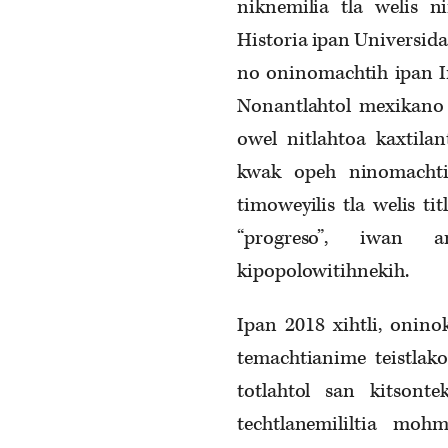
niknemilia tla welis n
Historia ipan Universid
no oninomachtih ipan In
Nonantlahtol mexikano 
owel nitlahtoa kaxtilan
kwak opeh ninomachtia
timoweyilis tla welis ti
“progreso”, iwan 
kipopolowitihnekih.
Ipan 2018 xihtli, onino
temachtianime teistlako
totlahtol san kitsonte
techtlanemililtia moh