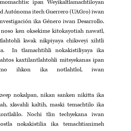
imomachtis: ipan Weyikaltlamachtiloyan
ad Autónoma itech Guerrero (UAGro) iwan
vestigación ika Género iwan Desarrollo.
noso ken oksekime kitokayotiah nawatl,
tlahtohli kwak nikpiyaya chikweyi xihtli
. In tlamachtihli nokakistiliyaya ika
tlahtos kaxtilantlahtohli mitsyekanas ipan
amo ihkon ika notlahtlol, iwan
kwep nokalpan, nikan sanken nikitta ika
ah, xkwahli kaltih, maski temachtilo ika
kontlalilo. Nochi tlin techyekana iwan
mostla nokakistilia ika temachtianimeh