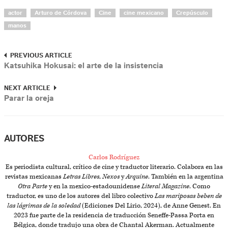
actor
Arturo de Córdova
Cine
cine mexicano
Crepúsculo
manos
PREVIOUS ARTICLE
Katsuhika Hokusai: el arte de la insistencia
NEXT ARTICLE
Parar la oreja
AUTORES
Carlos Rodríguez
Es periodista cultural, crítico de cine y traductor literario. Colabora en las
revistas mexicanas
Letras Libres
,
Nexos
y
Arquine
. También en la argentina
Otra Parte
y en la mexico-estadounidense
Literal Magazine
. Como
traductor, es uno de los autores del libro colectivo
Las mariposas beben de
las lágrimas de la soledad
(Ediciones Del Lirio, 2024), de Anne Genest. En
2023 fue parte de la residencia de traducción Seneffe-Passa Porta en
Bélgica, donde tradujo una obra de Chantal Akerman. Actualmente