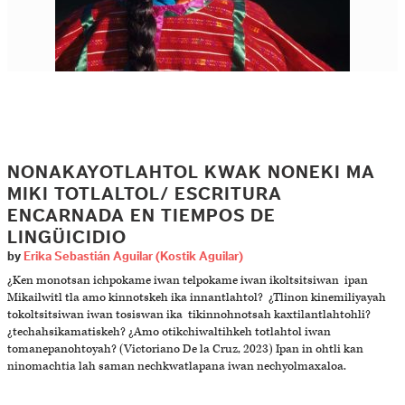
NONAKAYOTLAHTOL KWAK NONEKI MA
MIKI TOTLALTOL/ ESCRITURA
ENCARNADA EN TIEMPOS DE
LINGÜICIDIO
by
Erika Sebastián Aguilar (Kostik Aguilar)
¿Ken monotsan ichpokame iwan telpokame iwan ikoltsitsiwan ipan
Mikailwitl tla amo kinnotskeh ika innantlahtol? ¿Tlinon kinemiliyayah
tokoltsitsiwan iwan tosiswan ika tikinnohnotsah kaxtilantlahtohli?
¿techahsikamatiskeh? ¿Amo otikchiwaltihkeh totlahtol iwan
tomanepanohtoyah? (Victoriano De la Cruz, 2023) Ipan in ohtli kan
ninomachtia lah saman nechkwatlapana iwan nechyolmaxaloa.