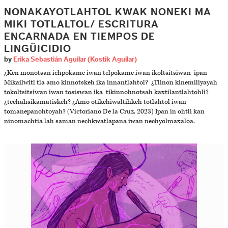
NONAKAYOTLAHTOL KWAK NONEKI MA
MIKI TOTLALTOL/ ESCRITURA
ENCARNADA EN TIEMPOS DE
LINGÜICIDIO
by
Erika Sebastián Aguilar (Kostik Aguilar)
¿Ken monotsan ichpokame iwan telpokame iwan ikoltsitsiwan ipan
Mikailwitl tla amo kinnotskeh ika innantlahtol? ¿Tlinon kinemiliyayah
tokoltsitsiwan iwan tosiswan ika tikinnohnotsah kaxtilantlahtohli?
¿techahsikamatiskeh? ¿Amo otikchiwaltihkeh totlahtol iwan
tomanepanohtoyah? (Victoriano De la Cruz, 2023) Ipan in ohtli kan
ninomachtia lah saman nechkwatlapana iwan nechyolmaxaloa.