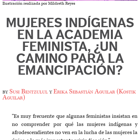
Ilustración realizada por Mildreth Reyes
MUJERES INDÍGENAS
EN LA ACADEMIA
FEMINISTA, ¿UN
CAMINO PARA LA
EMANCIPACIÓN?
by
Susi Bentzulul
y
Erika Sebastián Aguilar (Kostik
Aguilar)
“Es muy frecuente que algunas feministas insistan en
no comprender por qué las mujeres indígenas y
afrodescendientes no ven en la lucha de las mujeres la