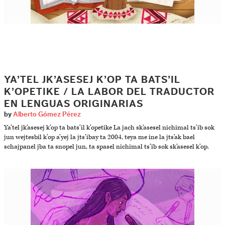
YA’TEL JK’ASESEJ K’OP TA BATS’IL
K’OPETIKE / LA LABOR DEL TRADUCTOR
EN LENGUAS ORIGINARIAS
by
Alberto Gómez Pérez
Ya’tel jk’asesej k’op ta bats’il k’opetike La jach sk’asesel nichimal ts’ib sok
jun wejtesbil k’op a’yej la jts’ibay ta 2004, teya me ine la jts’ak bael
schajpanel jba ta snopel jun, ta spasel nichimal ts’ib sok sk’asesel k’op.