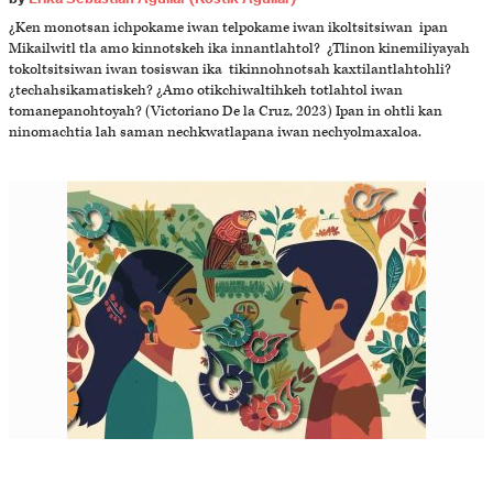
¿Ken monotsan ichpokame iwan telpokame iwan ikoltsitsiwan ipan
Mikailwitl tla amo kinnotskeh ika innantlahtol? ¿Tlinon kinemiliyayah
tokoltsitsiwan iwan tosiswan ika tikinnohnotsah kaxtilantlahtohli?
¿techahsikamatiskeh? ¿Amo otikchiwaltihkeh totlahtol iwan
tomanepanohtoyah? (Victoriano De la Cruz, 2023) Ipan in ohtli kan
ninomachtia lah saman nechkwatlapana iwan nechyolmaxaloa.