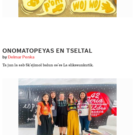
ONOMATOPEYAS EN TSELTAL
by
Delmar Penka
Ta jun la sab Sk’ejimol balun os’es La slikesunkutik.