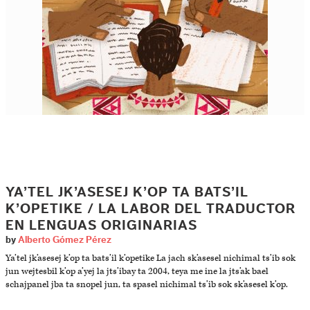
YA’TEL JK’ASESEJ K’OP TA BATS’IL
K’OPETIKE / LA LABOR DEL TRADUCTOR
EN LENGUAS ORIGINARIAS
by
Alberto Gómez Pérez
Ya’tel jk’asesej k’op ta bats’il k’opetike La jach sk’asesel nichimal ts’ib sok
jun wejtesbil k’op a’yej la jts’ibay ta 2004, teya me ine la jts’ak bael
schajpanel jba ta snopel jun, ta spasel nichimal ts’ib sok sk’asesel k’op.