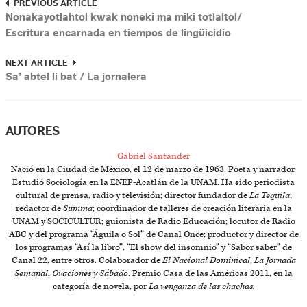
PREVIOUS ARTICLE
Nonakayotlahtol kwak noneki ma miki totlaltol/
Escritura encarnada en tiempos de lingüicidio
NEXT ARTICLE
Sa’ abtel li bat / La jornalera
AUTORES
Gabriel Santander
Nació en la Ciudad de México, el 12 de marzo de 1963. Poeta y narrador.
Estudió Sociología en la ENEP-Acatlán de la UNAM. Ha sido periodista
cultural de prensa, radio y televisión; director fundador de
La Tequila
;
redactor de
Summa
; coordinador de talleres de creación literaria en la
UNAM y SOCICULTUR; guionista de Radio Educación; locutor de Radio
ABC y del programa “Águila o Sol” de Canal Once; productor y director de
los programas “Así la libro”, “El show del insomnio” y “Sabor saber” de
Canal 22, entre otros. Colaborador de
El Nacional Dominical
,
La Jornada
Semanal
,
Ovaciones y Sábado
. Premio Casa de las Américas 2011, en la
categoría de novela, por
La venganza de las chachas.