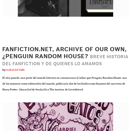
FANFICTION.NET, ARCHIVE OF OUR OWN,
¿PENGUIN RANDOM HOUSE?
BREVE HISTORIA
DEL FANFICTION Y DE QUIENES LO AMAMOS
by
Isabel del Valle
El año pasado, una parte del mundo literario se conmocionó al saber que Penguin Random House, una
de las mayores casas editoriales del mundo, publicaría dos de los fanfics más famosos del universo de
Harry Potter: Manacled de SenLinYu y The Auction de Lovesbitca8.