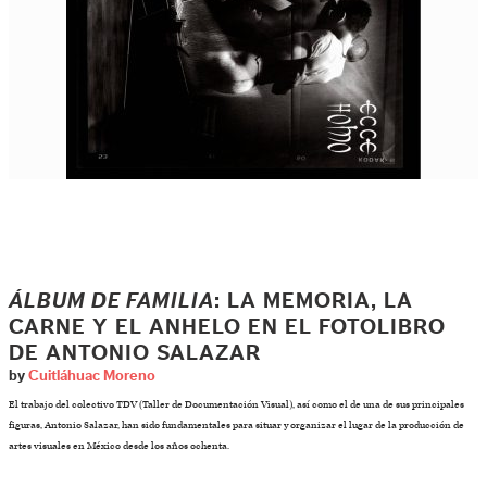
ÁLBUM DE FAMILIA
: LA MEMORIA, LA
CARNE Y EL ANHELO EN EL FOTOLIBRO
DE ANTONIO SALAZAR
by
Cuitláhuac Moreno
El trabajo del colectivo TDV (Taller de Documentación Visual), así como el de una de sus principales
figuras, Antonio Salazar, han sido fundamentales para situar y organizar el lugar de la producción de
artes visuales en México desde los años ochenta.