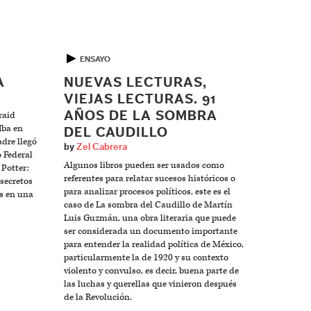
▶
ENSAYO
A
NUEVAS LECTURAS,
VIEJAS LECTURAS. 91
AÑOS DE LA SOMBRA
raid
Iba en
DEL CAUDILLO
dre llegó
by
Zel Cabrera
o Federal
Algunos libros pueden ser usados como
 Potter:
referentes para relatar sucesos históricos o
 secretos
para analizar procesos políticos, este es el
os en una
caso de La sombra del Caudillo de Martín
Luis Guzmán, una obra literaria que puede
ser considerada un documento importante
para entender la realidad política de México,
particularmente la de 1920 y su contexto
violento y convulso, es decir, buena parte de
las luchas y querellas que vinieron después
de la Revolución.