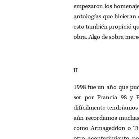
empezaron los homenajes,
antologías que hicieran 
esto también propició qu
obra. Algo de sobra mere
II
1998 fue un año que pud
ser por Francia 98 y 
difícilmente tendríamos 
aún recordamos muchas d
como Armageddon o Tie
otro acontecimiento po