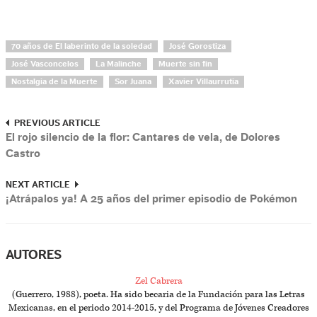
70 años de El laberinto de la soledad
José Gorostiza
José Vasconcelos
La Malinche
Muerte sin fin
Nostalgia de la Muerte
Sor Juana
Xavier Villaurrutia
PREVIOUS ARTICLE
El rojo silencio de la flor: Cantares de vela, de Dolores
Castro
NEXT ARTICLE
¡Atrápalos ya! A 25 años del primer episodio de Pokémon
AUTORES
Zel Cabrera
(Guerrero, 1988), poeta. Ha sido becaria de la Fundación para las Letras
Mexicanas, en el periodo 2014-2015, y del Programa de Jóvenes Creadores