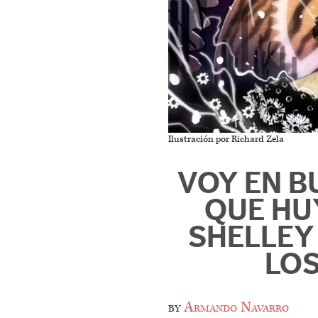
Ilustración por Richard Zela
VOY EN B
QUE HU
SHELLEY 
LOS
by
Armando Navarro