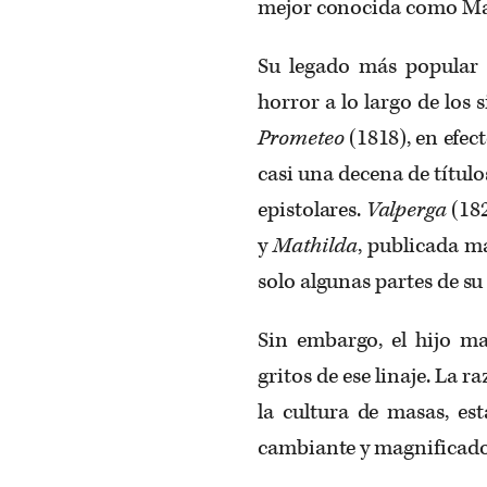
mejor conocida como Mary
Su legado más popular i
horror a lo largo de los 
Prometeo
(1818), en efec
casi una decena de títul
epistolares.
Valperga
(18
y
Mathilda
, publicada má
solo algunas partes de su
Sin embargo, el hijo ma
gritos de ese linaje. La r
la cultura de masas, est
cambiante y magnificado