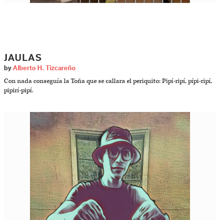
JAULAS
by
Alberto H. Tizcareño
Con nada conseguía la Toña que se callara el periquito: Pipí-ripí, pípi-ripí,
pipirí-pipí.