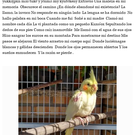
yukkäjpxn mää tukë’y jënmä’äny kyutëkeny Extravío Una maleza en mi
memoria Obscurece el camino ¿En dónde abandoné mi existencia? La
llamo, la invoco No responde en ningún lado La lengua se ha dormido No
hallo palabra en mi boca Cuando me fui Soñé a mi madre Clamó mi
nombre cada día La vi plantada como un pequeño Kuxo’ox Sepultando los
dedos de sus pies Como raíz inamovible Me llamó con el agua de sus ojos
Hizo sangrar los surcos en su montaña Para mostrarme mí destino Mis
pasos se alejaron El viento arrastro mi cuerpo aquí Donde luciérnagas
blancas y gélidas descienden Donde los ojos permanecen abiertos Y los
sueños enmudecen Y la razón se pierde .