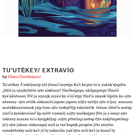
TU’UTËKEY/ EXTRAVÍO
by
Diana Domínguez
Tu’utëkey Ä’mkëjxnëp yää jënmä’änyetpy Ka’t ka’pxy tu’u yuk’ak’ejxpätn
¿Mää ja njujkyäjtën ojts n’aktany? Nmëkajpxpy, nkäjpxpatpy Nimää
kya’uk’atsoon Tëë ja ayuujk mya’o’kn n’ää’etpy Nixë’n nkauk’ääpätn ku ojts
ntsoony ojts ntääk n’akumää japom japom näjty xyääjx ojts n’ijxy, amuum
mutskkuxo’oxunk jajp tyan ojts tyekyjëëjp taknäxtëk ëxtam äätsë’n metep
nixë’n kya’akwo’onë’kp mëët wyeenëj näjty xmëkajpxy Jëts ja y’eemy ojts
taktaxy maxan tu’u kyojpkëjxp näjty pëtsëmp metep ëjts xakjëmpetämp
ja’y ojts jakam n’aknaspoj mää ja tse’kxpejk poopëm jëts xixyëm
nyaxkëta’aky mää ka’t jä’äy yukmään yuk’ejtn mää ka’t ja kumä’äy