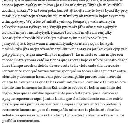
japom japom aya’aky mjënkon ¿ja tii ku mkitimy jä’äty? ¿Ja tii ku tëjk’ää
xkitimyjënkexy? Näx tsëën pokx jamyët’äjtëk ëjts mejts tsyää kyaxi’iky pety
mtsë’ëjkëp wa’ntejn x’ataty ku tëë mtu’utëkey ok wa’ntejn kajanaxy mejts
xtimypa’ayeyy Wejtstëë yë’ mkäjts yukwop jëënpa’äjy wa’n në’netyë’n
jo’kxtëk japaan tyëkey jëts jëënpäjk pye’tsnët jä’m nëmajtsk apijxyë’n
kowanë’m yä’ät muutsytyëjk tyaxuxë’t kowanë’m ëjts nweenjujky
koost’äjtë’n t’expäät Näx ka’t ëjts njënmay ku nak’jëxookë’t ëjts
jamyëët’äjtë’k tsyää waan ntamëmatya’aky xë’nten yakjäw ku apäk
ntsënä’äyën jëts mejts xtamëmatyä’äkt pën jantsy ku jatëkojk yak ejxp yak
pätp pënety ojts yää naxwiiny tëë nyäjxnë’t La muerte es una mujer con
rebozo Entra y toma café no tienes que esperar bajo el frío te he visto desde
hace tiempo acechar detrás de ese ocote te he visto cada dia acercarte
lentamente ¿por qué tardas tanto? ¿por qué no tocas aún la puerta? entra
siéntate y descansa hazme un poco de compañía pareces más aterrada
que yo tal vez piensas que te has confundido en el camino o tal vez solo te
invade una inmensa lástima Extiende tu rebozo de bolita aun lado del
fogón deja que se entibie ligeramente poco falta para que el carbón se
apague esperemos aquí, juntas hasta que el adobe de esta casa se enfríe
hasta que mis pupilas encuentren la espesa negrura entra no pretendo
retrasarte hazme un poco de compañía mientras te platicaré sobre las
soledades que en esta casa habitan y tú, puedes hablarme sobre aquellos
posibles reencuentros.