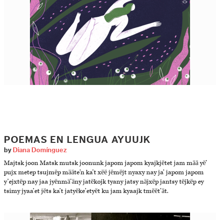
POEMAS EN LENGUA AYUUJK
by
Diana Domínguez
Majtsk joon Matsk mutsk joonunk japom japom kyajkjëtet jam mää yë’
pujx metep tsujmëp määte’n ka’t xëë jëmëjt nyaxy nay ja’ japom japom
y’ejxtëp nay jaa jyënmä’äny jatëkojk tyany jatsy näjxëp jantsy tëjkëp ey
tsimy jyaa’et jëts ka’t jatyëke’etyët ku jam kyaajk tmëët’ät.