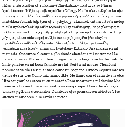
Tu’utëkey Ä’mkëjxnëp yää jënmä’änyetpy Ka’t ka’pxy tu’u yuk’ak’ejxpätn
¿Mää ja njujkyäjtën ojts n’aktany? Nmëkajpxpy, nkäjpxpatpy Nimää
kya’uk’atsoon Tëë ja ayuujk mya’o’kn n’ää’etpy Nixë’n nkauk’ääpätn ku ojts
ntsoony ojts ntääk n’akumää japom japom näjty xyääjx ojts n’ijxy, amuum
mutskkuxo’oxunk jajp tyan ojts tyekyjëëjp taknäxtëk ëxtam äätsë’n metep
nixë’n kya’akwo’onë’kp mëët wyeenëj näjty xmëkajpxy Jëts ja y’eemy ojts
taktaxy maxan tu’u kyojpkëjxp näjty pëtsëmp metep ëjts xakjëmpetämp
ja’y ojts jakam n’aknaspoj mää ja tse’kxpejk poopëm jëts xixyëm
nyaxkëta’aky mää ka’t jä’äy yukmään yuk’ejtn mää ka’t ja kumä’äy
yukkäjpxn mää tukë’y jënmä’äny kyutëkeny Extravío Una maleza en mi
memoria Obscurece el camino ¿En dónde abandoné mi existencia? La
llamo, la invoco No responde en ningún lado La lengua se ha dormido No
hallo palabra en mi boca Cuando me fui Soñé a mi madre Clamó mi
nombre cada día La vi plantada como un pequeño Kuxo’ox Sepultando los
dedos de sus pies Como raíz inamovible Me llamó con el agua de sus ojos
Hizo sangrar los surcos en su montaña Para mostrarme mí destino Mis
pasos se alejaron El viento arrastro mi cuerpo aquí Donde luciérnagas
blancas y gélidas descienden Donde los ojos permanecen abiertos Y los
sueños enmudecen Y la razón se pierde .