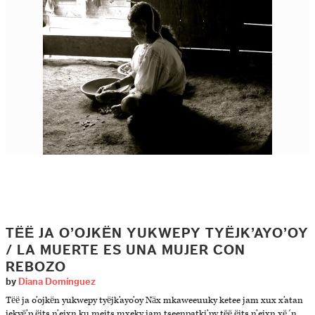
TËË JA O’OJKËN YUKWEPY TYËJK’AYO’OY
/ LA MUERTE ES UNA MUJER CON
REBOZO
by
Diana Domínguez
Tëë ja o’ojkën yukwepy tyëjk’ayo’oy Näx mkaweeuuky ketee jam xux x’atan
jekyë’p ëjts n’ejxn ku mejts mxeky jam tseenpatki’py tëë ëjts n’ejxn xë´n