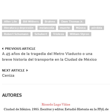
After Life
Bill Withers
Brahms
Dave Thomas Jr.
literatura y depresión
melancolía
muerte
Música
pérdida
Robert Schumann
Schubert
Tristeza
William Styron
PREVIOUS ARTICLE
A 45 años de la tragedia del Metro Viaducto o una
breve historia del transporte en la Ciudad de México
NEXT ARTICLE
Ceniza
AUTORES
Ricardo Lugo Viñas
Ciudad de México, 1985. Escritor y editor. Estudió Historia en la FFyL de