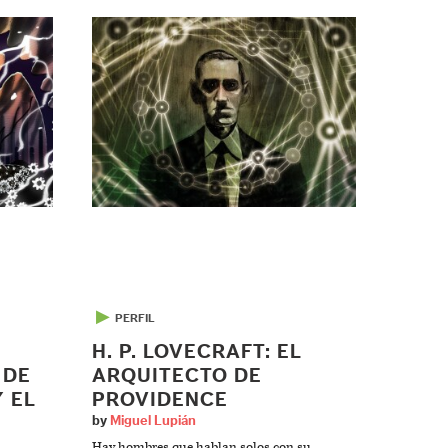
▶
PERFIL
H. P. LOVECRAFT: EL
 DE
ARQUITECTO DE
Y EL
PROVIDENCE
by
Miguel Lupián
Hay hombres que hablan solos con su