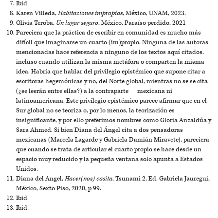
Ibid
Karen Villeda,
Habitaciones impropias
, México, UNAM, 2023.
Olivia Teroba,
Un lugar seguro
, México, Paraíso perdido, 2021
Pareciera que la práctica de escribir en comunidad es mucho más
difícil que imaginarse un cuarto (im)propio. Ninguna de las autoras
mencionadas hace referencia a ninguno de los textos aquí citados,
incluso cuando utilizan la misma metáfora o comparten la misma
idea. Habría que hablar del privilegio epistémico que supone citar a
escritoras hegemónicas y no, del Norte global, mientras no se se cita
(¿se leerán entre ellas?) a la contraparte mexicana ni
latinoamericana. Este privilegio epistémico parece afirmar que en el
Sur global no se teoriza o, por lo menos, la teorización es
insignificante, y por ello preferimos nombres como Gloria Anzaldúa y
Sara Ahmed. Si bien Diana del Ángel cita a dos pensadoras
mexicanas (Marcela Lagarde y Gabriela Damián Miravete), pareciera
que cuando se trata de articular el cuarto propio se hace desde un
espacio muy reducido y la pequeña ventana solo apunta a Estados
Unidos.
Diana del Angel,
Hacer(nos) casita
, Tsunami 2, Ed. Gabriela Jauregui,
México, Sexto Piso, 2020, p 99.
Ibid
Ibid