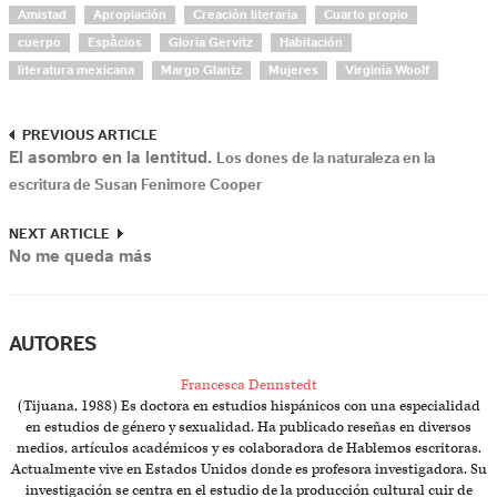
Amistad
Apropiación
Creación literaria
Cuarto propio
cuerpo
Espàcios
Gloria Gervitz
Habitación
literatura mexicana
Margo Glantz
Mujeres
Virginia Woolf
PREVIOUS ARTICLE
El asombro en la lentitud.
Los dones de la naturaleza en la
escritura de Susan Fenimore Cooper
NEXT ARTICLE
No me queda más
AUTORES
Francesca Dennstedt
(Tijuana, 1988) Es doctora en estudios hispánicos con una especialidad
en estudios de género y sexualidad. Ha publicado reseñas en diversos
medios, artículos académicos y es colaboradora de Hablemos escritoras.
Actualmente vive en Estados Unidos donde es profesora investigadora. Su
investigación se centra en el estudio de la producción cultural cuir de