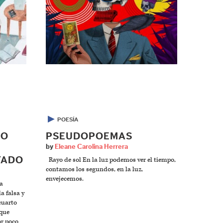
▶
POESÍA
PO
PSEUDOPOEMAS
by
Eleane Carolina Herrera
TADO
Rayo de sol En la luz podemos ver el tiempo,
contamos los segundos, en la luz,
envejecemos.
la
a falsa y
cuarto
 que
or poco