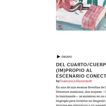
▶
ENSAYO
DEL CUARTO/CUER
(IM)PROPIO AL
ESCENARIO CONEC
by
Francesca Dennstedt
En una de mis escenas favoritas de 
literatura mexicana, dos mujeres —l
la traicionada— se encierran en un 
impropio para inventar un lenguaje
termina por aterrorizar a un narrad