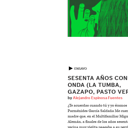
▶
ENSAYO
SESENTA AÑOS CON
ONDA (LA TUMBA,
GAZAPO, PASTO VE
by
Alejandro Espinosa Fuentes
¿Te acuerdas cuando tú y yo éramos
Parménides García Saldaña Me cue
madre que, en el Multifamiliar Migu
Alemán, a finales de los años sesent
vecina muy viejita paseaba a su perr