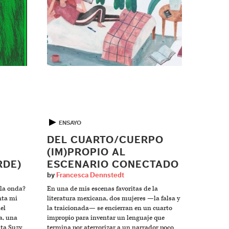
▶
ENSAYO
DEL CUARTO/CUERPO
(IM)PROPIO AL
RDE)
ESCENARIO CONECTADO
by
Francesca Dennstedt
 la onda?
En una de mis escenas favoritas de la
nta mi
literatura mexicana, dos mujeres —la falsa y
el
la traicionada— se encierran en un cuarto
a, una
impropio para inventar un lenguaje que
ita Suzy
termina por aterrorizar a un narrador poco