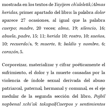
mostrada en los textos de
Yayijem ch’uleletik
/Almas
heridas
, primer apartado del libro: la palabra
dolor
aparece 27 ocasiones, al igual que la palabra
cuerpo
;
madre
, 20 veces;
alma
, 19;
silencio
, 16;
abuela
,
padre
, 15; 11;
herida
10;
rostro
, 10;
sueños
,
10;
recuerdo
/s, 9;
muerte
, 8;
baldío
y
nombre
, 6;
corazón
, 5.
Corporeizar, materializar y cifrar poéticamente el
sufrimiento, el dolor y la muerte causadas por la
violencia de índole sexual derivada del abuso
patriarcal, paternal, hermanal y comunal, es el eje
medular de la segunda sección del libro,
Pojbil
nopbenal xchi’uk takupal(Cuerpos y sentimientos