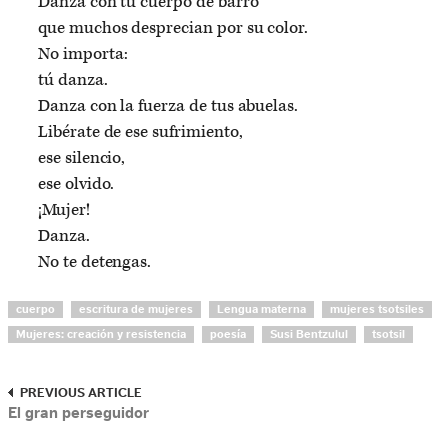
Danza con tu cuerpo de barro
que muchos desprecian por su color.
No importa:
tú danza.
Danza con la fuerza de tus abuelas.
Libérate de ese sufrimiento,
ese silencio,
ese olvido.
¡Mujer!
Danza.
No te detengas.
cuerpo
escritura de mujeres
Lengua materna
mujeres tsotsiles
Mujeres: creación y resistencia
poesía
Susi Bentzulul
tsotsil
PREVIOUS ARTICLE
El gran perseguidor