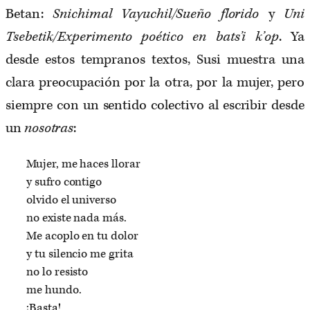
Betan:
Snichimal Vayuchil/Sueño florido
y
Uni
Tsebetik/Experimento poético en bats’i k’op
. Ya
desde estos tempranos textos, Susi muestra una
clara preocupación por la otra, por la mujer, pero
siempre con un sentido colectivo al escribir desde
un
nosotras
:
Mujer, me haces llorar
y sufro contigo
olvido el universo
no existe nada más.
Me acoplo en tu dolor
y tu silencio me grita
no lo resisto
me hundo.
¡Basta!