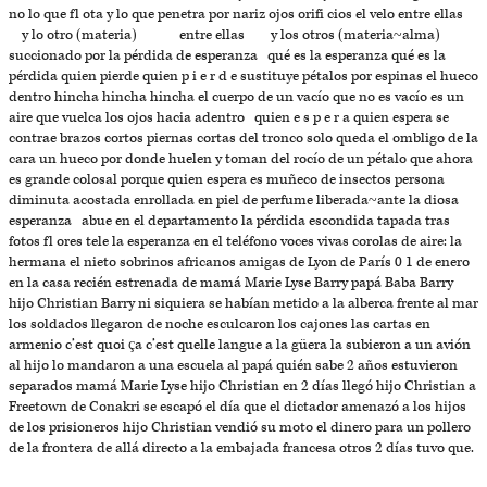
no lo que fl ota y lo que penetra por nariz ojos orifi cios el velo entre ellas
y lo otro (materia) entre ellas y los otros (materia~alma)
succionado por la pérdida de esperanza qué es la esperanza qué es la
pérdida quien pierde quien p i e r d e sustituye pétalos por espinas el hueco
dentro hincha hincha hincha el cuerpo de un vacío que no es vacío es un
aire que vuelca los ojos hacia adentro quien e s p e r a quien espera se
contrae brazos cortos piernas cortas del tronco solo queda el ombligo de la
cara un hueco por donde huelen y toman del rocío de un pétalo que ahora
es grande colosal porque quien espera es muñeco de insectos persona
diminuta acostada enrollada en piel de perfume liberada~ante la diosa
esperanza abue en el departamento la pérdida escondida tapada tras
fotos fl ores tele la esperanza en el teléfono voces vivas corolas de aire: la
hermana el nieto sobrinos africanos amigas de Lyon de París 0 1 de enero
en la casa recién estrenada de mamá Marie Lyse Barry papá Baba Barry
hijo Christian Barry ni siquiera se habían metido a la alberca frente al mar
los soldados llegaron de noche esculcaron los cajones las cartas en
armenio c’est quoi ça c’est quelle langue a la güera la subieron a un avión
al hijo lo mandaron a una escuela al papá quién sabe 2 años estuvieron
separados mamá Marie Lyse hijo Christian en 2 días llegó hijo Christian a
Freetown de Conakri se escapó el día que el dictador amenazó a los hijos
de los prisioneros hijo Christian vendió su moto el dinero para un pollero
de la frontera de allá directo a la embajada francesa otros 2 días tuvo que.