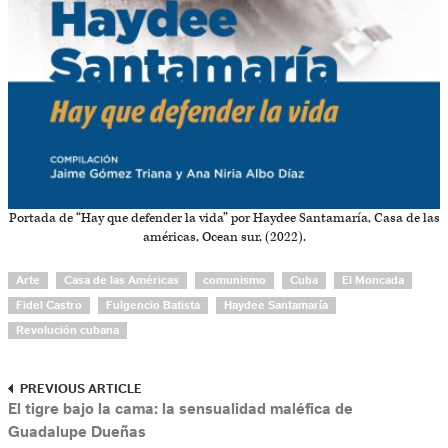
Portada de “Hay que defender la vida” por Haydee Santamaría, Casa de las
américas, Ocean sur, (2022).
Arte
Casa de las Américas
comunismo
Cuba
El Moncada
Fidel Castro
Fulgencio Batista
Haydee Santamaría
Revolución cubana
PREVIOUS ARTICLE
El tigre bajo la cama: la sensualidad maléfica de
Guadalupe Dueñas