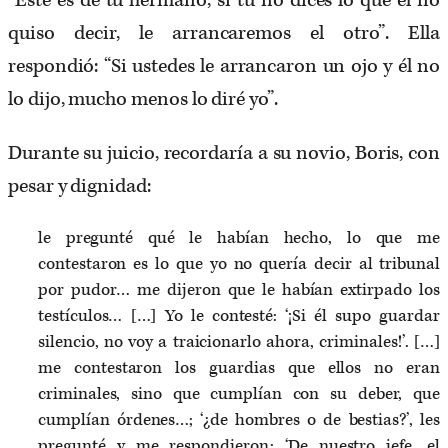
“Este es de tu hermano, si tú no dices lo que él no
quiso decir, le arrancaremos el otro”. Ella
respondió: “Si ustedes le arrancaron un ojo y él no
lo dijo, mucho menos lo diré yo”.
Durante su juicio, recordaría a su novio, Boris, con
pesar y dignidad:
le pregunté qué le habían hecho, lo que me
contestaron es lo que yo no quería decir al tribunal
por pudor… me dijeron que le habían extirpado los
testículos… […] Yo le contesté: ‘¡Si él supo guardar
silencio, no voy a traicionarlo ahora, criminales!’. […]
me contestaron los guardias que ellos no eran
criminales, sino que cumplían con su deber, que
cumplían órdenes…; ‘¿de hombres o de bestias?’, les
pregunté y me respondieron: ‘De nuestro jefe, el