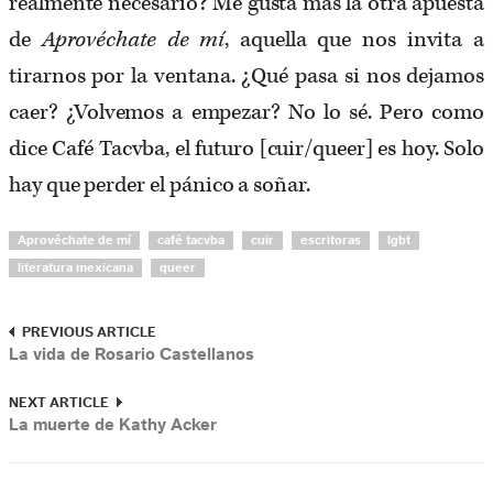
realmente necesario? Me gusta más la otra apuesta
de
Aprovéchate de mí
, aquella que nos invita a
tirarnos por la ventana. ¿Qué pasa si nos dejamos
caer? ¿Volvemos a empezar? No lo sé. Pero como
dice Café Tacvba, el futuro [cuir/queer] es hoy. Solo
hay que perder el pánico a soñar.
Aprovéchate de mí
café tacvba
cuir
escritoras
lgbt
literatura mexicana
queer
PREVIOUS ARTICLE
La vida de Rosario Castellanos
NEXT ARTICLE
La muerte de Kathy Acker