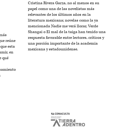
Cristina Rivera Garza, no al menos en su
papel como una de las novelistas más
relevantes de los últimos años en la
literatura mexicana; novelas como la ya
mencionada Nadie me verá llorar, Verde
Shangai o El mal de la taiga han tenido una
más
respuesta favorable entre lectores, críticos y
ue reúne
una porción importante de la academia
 que esta
mexicana y estadounidense.
umir, en
e qué
nsamiento
a