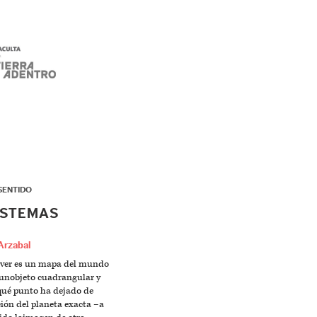
SENTIDO
ISTEMAS
Arzabal
olver es un mapa del mundo
 unobjeto cuadrangular y
qué punto ha dejado de
ión del planeta exacta –a