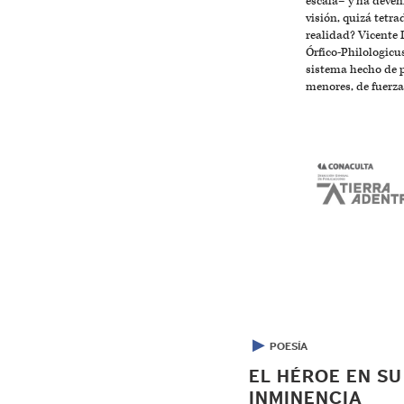
escala– y ha deven
visión, quizá tetra
realidad? Vicente 
Órfico-Philologicus
sistema hecho de 
menores, de fuerza
▶
POESÍA
EL HÉROE EN SU
INMINENCIA