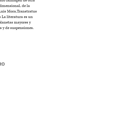
ido laimagen de otra
dimensional, de la
Luis Mora,Transtratus
 La literatura es un
planetas mayores y
s y de suspensiones.