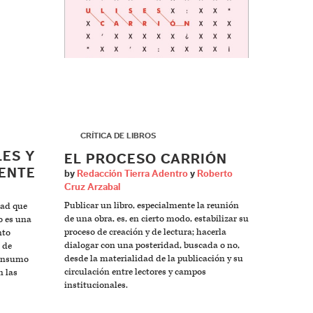
▶
CRÍTICA DE LIBROS
LES Y
EL PROCESO CARRIÓN
IENTE
by
Redacción Tierra Adentro
y
Roberto
Cruz Arzabal
Publicar un libro, especialmente la reunión
dad que
de una obra, es, en cierto modo, estabilizar su
no es una
proceso de creación y de lectura; hacerla
nto
dialogar con una posteridad, buscada o no,
e de
desde la materialidad de la publicación y su
consumo
circulación entre lectores y campos
n las
institucionales.