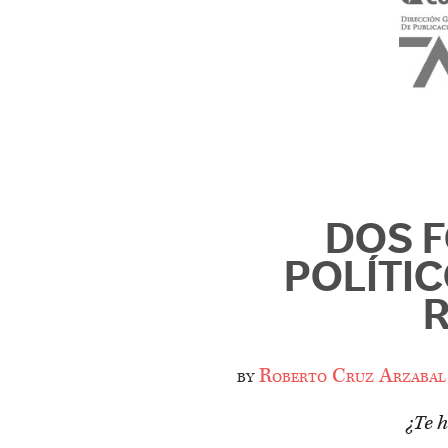
DOS F
POLÍTIC
R
by
Roberto Cruz Arzabal
¿Te h