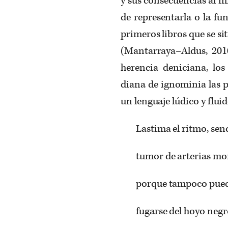
y sus consecuencias al 
de representarla o la fun
primeros libros que se s
(Mantarraya–Aldus, 201
herencia deniciana, l
diana de ignominia las p
un lenguaje lúdico y fluid
Lastima el ritmo, senc
tumor de arterias mo
porque tampoco puede 
fugarse del hoyo neg