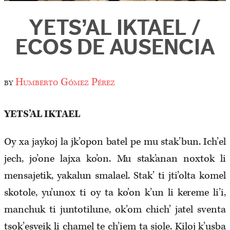
YETS’AL IKTAEL /
ECOS DE AUSENCIA
by
Humberto Gómez Pérez
YETS’AL IKTAEL
Oy xa jaykoj la jk’opon batel pe mu stak’bun. Ich’el
jech, jo’one lajxa ko’on. Mu stak’anan noxtok li
mensajetik, yakalun smalael. Stak’ ti jti’olta komel
skotole, yu’unox ti oy ta ko’on k’un li kereme li’i,
manchuk ti juntotilune, ok’om chich’ jatel sventa
tsok’esveik li chamel te ch’iem ta sjole. Kiloj k’usba