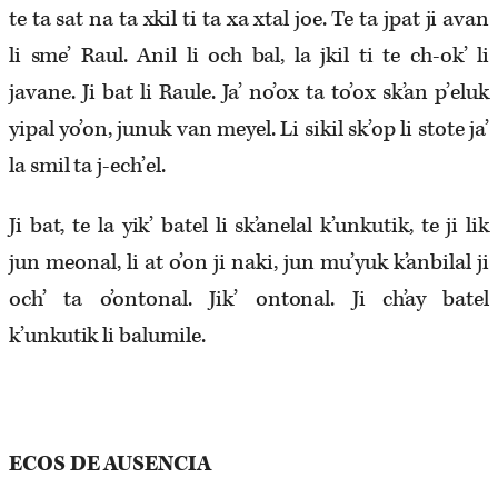
te ta sat na ta xkil ti ta xa xtal joe. Te ta jpat ji avan
li sme’ Raul. Anil li och bal, la jkil ti te ch-ok’ li
javane. Ji bat li Raule. Ja’ no’ox ta to’ox sk’an p’eluk
yipal yo’on, junuk van meyel. Li sikil sk’op li stote ja’
la smil ta j-ech’el.
Ji bat, te la yik’ batel li sk’anelal k’unkutik, te ji lik
jun meonal, li at o’on ji naki, jun mu’yuk k’anbilal ji
och’ ta o’ontonal. Jik’ ontonal. Ji ch’ay batel
k’unkutik li balumile.
ECOS DE AUSENCIA