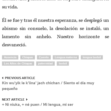
su vida.
Él se fue y tras él nuestra esperanza, se desplegó un
abismo sin consuelo, la desolación se instaló, un
lamento sin anhelo. Nuestro horizonte se
desvaneció.
Ausencia
Chiapas
Cuento
Lengua materna
lengua tsotsil
Los Altos de Chiapas
paternidad
tsotsil
PREVIOUS ARTICLE
Kin wu’yik le k’iina’ jach chichan / Siento el día muy
pequeño
NEXT ARTICLE
+ Ni niuka, + né puen / Mi lengua, mi ser