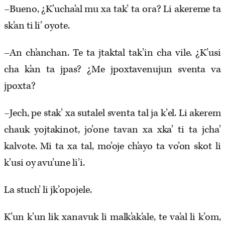
–Bueno, ¿K’ucha’al mu xa tak’ ta ora? Li akereme ta
sk’an ti li’ oyote.
–An ch’anchan. Te ta jtaktal tak’in cha vile. ¿K’usi
cha k’an ta jpas? ¿Me jpoxtavenujun sventa va
jpoxta?
–Jech, pe stak’ xa sutalel sventa tal ja k’el. Li akerem
chauk yojtakinot, jo’one tavan xa xka’ ti ta jcha’
kalvote. Mi ta xa tal, mo’oje ch’ayo ta vo’on skot li
k’usi oy avu’une li’i.
La stuch’ li jk’opojele.
K’un k’un lik xanavuk li malk’ak’ale, te va’al li k’om,