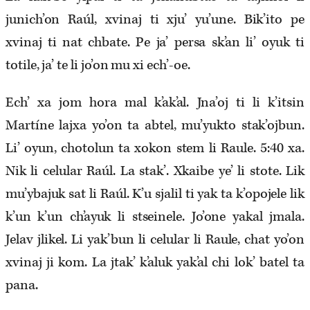
junich’on Raúl, xvinaj ti xju’ yu’une. Bik’ito pe
xvinaj ti nat chbate. Pe ja’ persa sk’an li’ oyuk ti
totile, ja’ te li jo’on mu xi ech’-oe.
Ech’ xa jom hora mal k’ak’al. Jna’oj ti li k’itsin
Martíne lajxa yo’on ta abtel, mu’yukto stak’ojbun.
Li’ oyun, chotolun ta xokon stem li Raule. 5:40 xa.
Nik li celular Raúl. La stak’. Xkaibe ye’ li stote. Lik
mu’ybajuk sat li Raúl. K’u sjalil ti yak ta k’opojele lik
k’un k’un ch’ayuk li stseinele. Jo’one yakal jmala.
Jelav jlikel. Li yak’bun li celular li Raule, chat yo’on
xvinaj ji kom. La jtak’ k’aluk yak’al chi lok’ batel ta
pana.