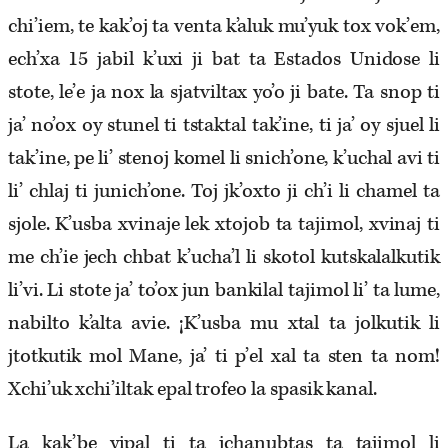
chi’iem, te kak’oj ta venta k’aluk mu’yuk tox vok’em,
ech’xa 15 jabil k’uxi ji bat ta Estados Unidose li
stote, le’e ja nox la sjatviltax yo’o ji bate. Ta snop ti
ja’ no’ox oy stunel ti tstaktal tak’ine, ti ja’ oy sjuel li
tak’ine, pe li’ stenoj komel li snich’one, k’uchal avi ti
li’ chlaj ti junich’one. Toj jk’oxto ji ch’i li chamel ta
sjole. K’usba xvinaje lek xtojob ta tajimol, xvinaj ti
me ch’ie jech chbat k’ucha’l li skotol kutskalalkutik
li’vi. Li stote ja’ to’ox jun bankilal tajimol li’ ta lume,
nabilto k’alta avie. ¡K’usba mu xtal ta jolkutik li
jtotkutik mol Mane, ja’ ti p’el xal ta sten ta nom!
Xchi’uk xchi’iltak epal trofeo la spasik kanal.
La kak’be yipal ti ta jchanubtas ta tajimol li