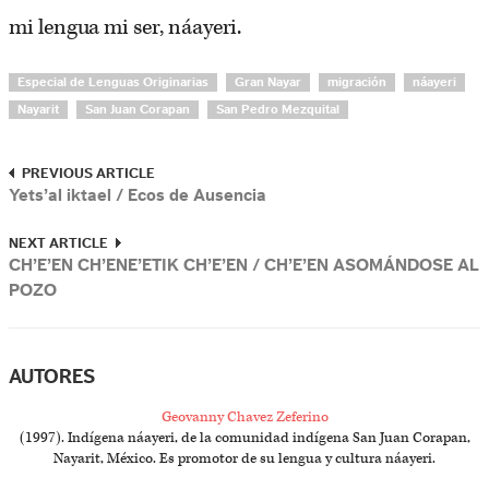
mi lengua mi ser, náayeri.
Especial de Lenguas Originarias
Gran Nayar
migración
náayeri
Nayarit
San Juan Corapan
San Pedro Mezquital
PREVIOUS ARTICLE
Yets’al iktael / Ecos de Ausencia
NEXT ARTICLE
CH’E’EN CH’ENE’ETIK CH’E’EN / CH’E’EN ASOMÁNDOSE AL
POZO
AUTORES
Geovanny Chavez Zeferino
(1997). Indígena náayeri, de la comunidad indígena San Juan Corapan,
Nayarit, México. Es promotor de su lengua y cultura náayeri.