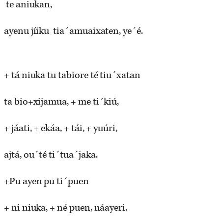
te aniukan,
ayenu jíiku tia´amuaixaten, ye´é.
+ tá niuka tu tabiore té tiu´xatan
ta bio+xijamua, + me ti´kiú,
+ jáati, + ekáa, + tái, + yuúri,
ajtá, ou´té ti´tua´jaka.
+Pu ayen pu ti´puen
+ ni niuka, + né puen, náayeri.