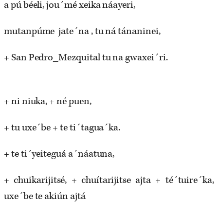
a pú béeli, jou´mé xeika náayeri,
mutanpúme jate´na , tu ná tánaninei,
+ San Pedro_Mezquital tu na gwaxei´ri.
+ ni niuka, + né puen,
+ tu uxe´be + te ti´tagua´ka.
+ te ti´yeiteguá a´náatuna,
+ chuikarijitsé, + chuítarijitse ajta + té´tuire´ka,
uxe´be te akiún ajtá