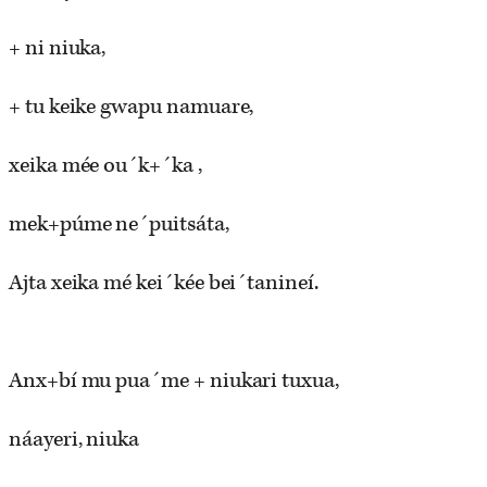
+ ni niuka,
+ tu keike gwapu namuare,
xeika mée ou´k+´ka ,
mek+púme ne´puitsáta,
Ajta xeika mé kei´kée bei´tanineí.
Anx+bí mu pua´me + niukari tuxua,
náayeri, niuka