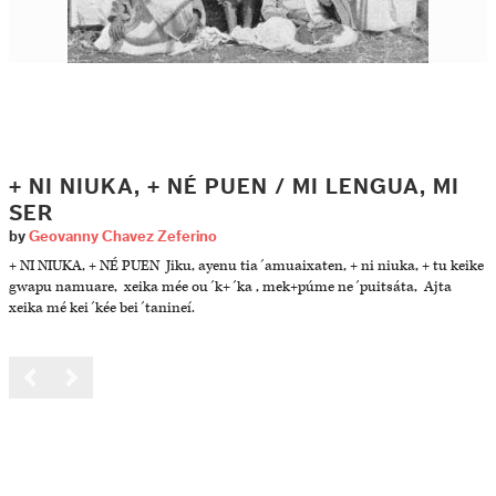
+ NI NIUKA, + NÉ PUEN / MI LENGUA, MI
SER
by
Geovanny Chavez Zeferino
+ NI NIUKA, + NÉ PUEN Jiku, ayenu tia´amuaixaten, + ni niuka, + tu keike
gwapu namuare, xeika mée ou´k+´ka , mek+púme ne´puitsáta, Ajta
xeika mé kei´kée bei´tanineí.