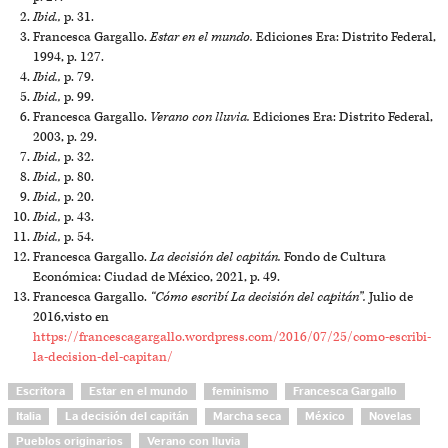
Ibid.,
p. 31.
Francesca Gargallo.
Estar en el mundo.
Ediciones Era: Distrito Federal,
1994, p. 127.
Ibid.,
p. 79.
Ibid.,
p. 99.
Francesca Gargallo.
Verano con lluvia.
Ediciones Era: Distrito Federal,
2003, p. 29.
Ibid.,
p. 32.
Ibid.,
p. 80.
Ibid.,
p. 20.
Ibid.,
p. 43.
Ibid.,
p. 54.
Francesca Gargallo.
La decisión del capitán.
Fondo de Cultura
Económica: Ciudad de México, 2021, p. 49.
Francesca Gargallo.
“Cómo escribí La decisión del capitán”.
Julio de
2016,visto en
https://francescagargallo.wordpress.com/2016/07/25/como-escribi-
la-decision-del-capitan/
Escritora
Estar en el mundo
feminismo
Francesca Gargallo
Italia
La decisión del capitán
Marcha seca
México
Novelas
Pueblos originarios
Verano con lluvia