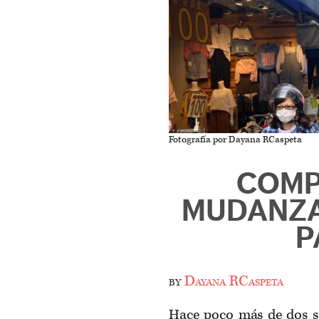
Fotografía por Dayana RCaspeta
COMP
MUDANZA
P
by
Dayana RCaspeta
Hace poco más de dos 