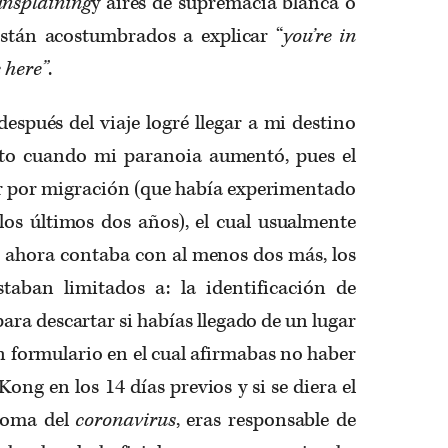
nsplaining
y aires de supremacía blanca o
stán acostumbrados a explicar “
you’re in
e here”
.
después del viaje logré llegar a mi destino
nto cuando mi paranoia aumentó, pues el
r por migración (que había experimentado
los últimos dos años), el cual usualmente
, ahora contaba con al menos dos más, los
taban limitados a: la identificación de
ara descartar si habías llegado de un lugar
un formulario
en el cual afirmabas no haber
ong en los 14 días previos y si se diera el
ntoma del
coronavirus
, eras responsable de