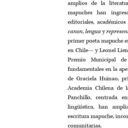
amplios de la literat
mapuches han ingresa
editoriales, académicos
canon
,
lengua
y
represen
primer poeta mapuche en
en Chile— y Leonel Lie
Premio Municipal de
fundamentales en la aper
de Graciela Huinao, pr
Academia Chilena de l
Panchillo, centrada en
lingüística, han ampl
escritura mapuche, inco
comunitarias.