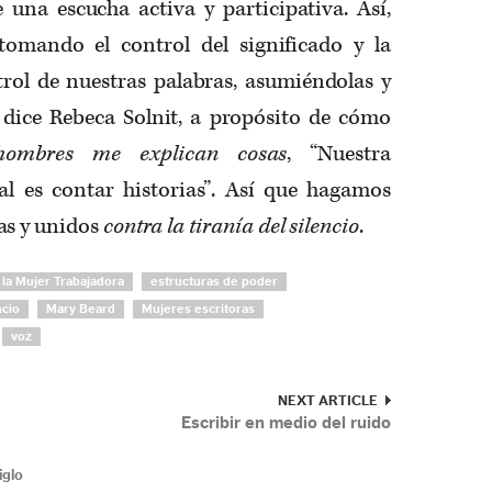
 una escucha activa y participativa. Así,
tomando el control del significado y la
rol de nuestras palabras, asumiéndolas y
dice Rebeca Solnit, a propósito de cómo
hombres me explican cosas
, “Nuestra
l es contar historias”. Así que hagamos
as y unidos
contra la tiranía del silencio
.
 la Mujer Trabajadora
estructuras de poder
ncio
Mary Beard
Mujeres escritoras
voz
NEXT ARTICLE
Escribir en medio del ruido
iglo