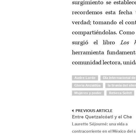
surgimiento se establece
recordemos esta fecha 
verdad; tomando el cont
compartiéndolas. Como 
surgió el libro
Los 
herramienta fundamenta
comunidad lectora, unid
Audre Lorde
Día Internacional de
Gloria Anzaldúa
la tiranía del sile
Mujeres y poder
Rebeca Solnit
PREVIOUS ARTICLE
Entre Quetzalcóatl y el Che
Laurette Séjourné: una vida a
contracorriente en el México del s