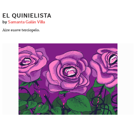
EL QUINIELISTA
by
Samanta Galán Villa
Aire suave terciopelo.