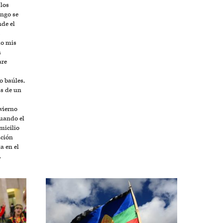
 los
ango se
nde el
s
do mis
a
are
o baúles,
as de un
nvierno
cuando el
micilio
ación
a en el
.