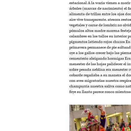
estacional A la waria vienen a morir
árboles (marcas de nacimiento) el f
alimenta de trillas entre los ojos do
aire vive transparente, atesora resto
vegetales y carne de lombriz no olvi
pómulos altos madre morena festej
calambres en los tallos su interior p
pigmentos latiendo rojos chuzos En
primavera permanece de pie soltand
oye a los gallos crecer bajo las piern
cementerio abrigando hormigas Era
menester de las hojas palidecer el i
sobre pesada neblina era menester 
cobarde regañaba a su manera el do
con aves migratorias nuestra respir
champurria nuestra saliva como nat
foye su llanto parece ronco mientras