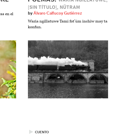
WARIA NGILLATUWE,
[SIN TÍTULO], NÜTRAM
by
Álvaro Calfucoy Gutiérrez
as en el
Waria ngillatuwe Tami fot’üm inchiw may ta
konfun.
▶
CUENTO