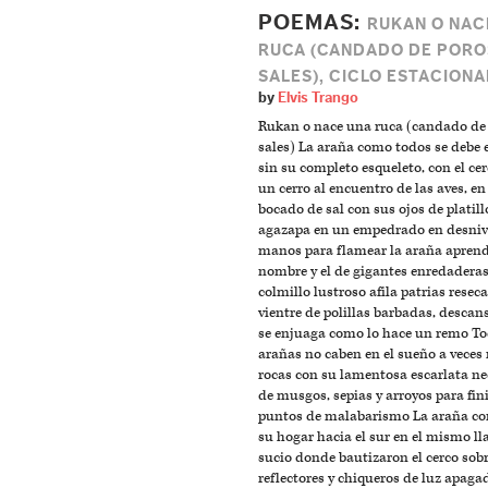
POEMAS:
RUKAN O NAC
RUCA (CANDADO DE PORO
SALES), CICLO ESTACIONA
by
Elvis Trango
Rukan o nace una ruca (candado de 
sales) La araña como todos se debe 
sin su completo esqueleto, con el ce
un cerro al encuentro de las aves, en
bocado de sal con sus ojos de platill
agazapa en un empedrado en desnive
manos para flamear la araña apren
nombre y el de gigantes enredaderas
colmillo lustroso afila patrias reseca
vientre de polillas barbadas, descan
se enjuaga como lo hace un remo To
arañas no caben en el sueño a veces
rocas con su lamentosa escarlata ne
de musgos, sepias y arroyos para fin
puntos de malabarismo La araña co
su hogar hacia el sur en el mismo ll
sucio donde bautizaron el cerco sob
reflectores y chiqueros de luz apaga