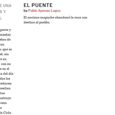
EL PUENTE
E UNA
by
Pablo Ayenao Lagos
S Y
El anciano mapuche abandonó la ruca con
L
destino al pueblo.
poros y
enseñar
rebro de
 un
o, que se
l, sin
de su
 con su
s en el
sa del día
das las
 reducen
cesitan
itos
nstruye
avero
re
da Ciclo