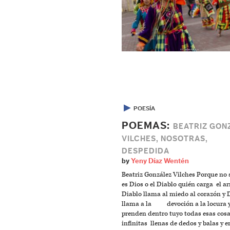
▶
POESÍA
POEMAS:
BEATRIZ GON
VILCHES, NOSOTRAS,
DESPEDIDA
by
Yeny Díaz Wentén
Beatriz González Vilches Porque no s
es Dios o el Diablo quién carga el ar
Diablo llama al miedo al corazón y 
llama a la devoción a la locura y
prenden dentro tuyo todas esas cosa
infinitas llenas de dedos y balas y e