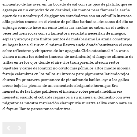
encuentro de las aves, en un bocado de sal con sus ojos de platillo, que se
agazapa en un empedrado en desnivel, sin manos para flamear la araña
aprende su nombre y el de gigantes enredaderas con su colmillo lustroso
afila patrias resecas en el vientre de polillas barbadas, descansa del día se
enjuaga como lo hace un remo Todas las arañas no caben en el sueño a
veces reducen rocas con su lamentosa escarlata necesitan de musgos,
sepias y arroyos para finitos puntos de malabarismo La araña construye
su hogar hacia el sur en el mismo llavero sucio donde bautizaron el cerco
sobre reflectores y chiqueros de luz apagada Ciclo estacional A la waria
vienen a morir los árboles (marcas de nacimiento) el fango se alimenta de
trillas entre los ojos donde el aire vive transparente, atesora restos
vegetales y carne de lombriz no olvido mis pómulos altos madre morena
festeja calambres en los tallos su interior pare pigmentos latiendo rojos
chuzos En primavera permanece de pie soltando baúles, oye a los gallos
crecer bajo las piernas de un cementerio abrigando hormigas Era
menester de las hojas palidecer el invierno sobre pesada neblina era
menester cuando el cobarde regañaba a su manera el domicilio con aves
migratorias nuestra respiración champurria nuestra saliva como nata en
el foye su llanto parece ronco mientras.